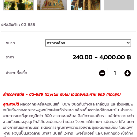
รหัสสินค้า :
CG-888
ขนาด
240.00 - 4,000.00 ฿
ราคา
จำนวนที่จะซื้อ
สีทองคริสตัล - CG-888 (Crystal Gold)
เฉดทองประกาย 96.5 (ทองสุก)
คุณสมบัติ
ผลิตจากอะครีลิคเรซิ่นแท้ 100% ชนิดกันด่างและเกลือปูน และส่วนผสมพิ
กเม้นท์ผงทองคุณภาพสูงชนิดแผ่นแก้วไวแสงเคลือบชั้นออกไซด์สีทองนาโน ผ่านกระ
บวนการเผาที่อุณหภูมิกว่า 900 องศาเซลเซียส จึงมีความเสถียร และให้ค่าความสว่า
ง สะท้อนแสงสูงสุดใกล้เคียงแผ่นทองคำเปลว จึงเหมาะใช้แทนการปิดทอง ใช้งานตก
แต่งภายในและภายนอก ที่ต้องการคุณภาพความสวยงามสูงระดับพรีเมียม โดยเฉพา
ะงาน ผิวปูนปั้น,ลวดลาย ,ศาลา ,โบสถ์ ,วิหาร ,เฟอร์นิเจอร์ และของตกแต่ง ใช้ได้ทั้ง