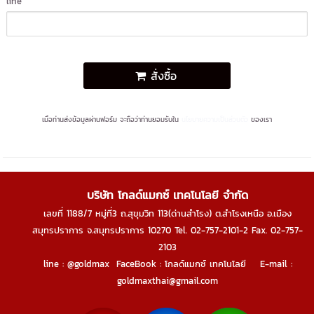
line
สั่งซื้อ
เมื่อท่านส่งข้อมูลผ่านฟอร์ม จะถือว่าท่านยอมรับใน
นโยบายความเป็นส่วนตัว
ของเรา
บริษัท โกลด์แมกซ์ เทคโนโลยี จำกัด
เลขที่ 1188/7 หมู่ที่3 ถ.สุขุมวิท 113(ด่านสำโรง) ต.สำโรงเหนือ อ.เมือง
สมุทรปราการ จ.สมุทรปราการ 10270
Tel. 02-757-2101-2 Fax. 02-757-
2103
line : @goldmax FaceBook : โกลด์แมกซ์ เทคโนโลยี E-mail :
goldmaxthai@gmail.com