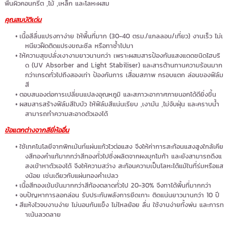
พื้นผิวคอนกรีต ,ไม้ ,เหล็ก และโลหะผสม
คุณสมบัติเด่น
เนื้อสีลื่นแปรงทาง่าย ให้พื้นที่มาก (30-40 ตรม./แกลลอน/เที่ยว) งานเร็ว ไม่เ
หนียวฝืดติดแปรงขณะซีล หรือทาซ้ำไปมา
ให้ความสุขปลั่งเงางามยาวนานกว่า เพราะผสมสารป้องกันแสงแดดชนิดไฮบริ
ด (UV Absorber and Light Stabiliser) และสารต้านทานความร้อนมาก
กว่าเกรดทั่วไปถึงสองเท่า ป้องกันการ เสื่อมสภาพ กรอบแตก ล่อนของฟิล์ม
สี
ตอบสนองต่อการเปลี่ยนแปลงอุณหภูมิ และสภาวะอากาศภายนอกได้ดียิ่งขึ้น
ผสมสารสร้างฟิล์มสีใบบัว ให้ฟิล์มสีแน่นเรียบ ,เงามัน ,ไม่จับฝุ่น และคราบน้ำ
สามารถทำความสะอาดตัวเองได้
ข้อแตกต่างจากสียี่ห้ออื่น
ใช้เทคโนโลยีจากพิกเม้นท์แผ่นแก้วไวต่อแสง จึงให้ค่าการสะท้อนแสงสูงใกล้เคีย
งสีทองคำแท้มากกว่าสีทองทั่วไปซึ่งผลิตจากผงมุกไมก้า และยังสามารถดึงแ
สงเข้าหาตัวเองได้ จึงให้ความสว่าง สะท้อนความเป็นโลหะได้แม้ในที่ร่มหรือแส
งน้อย เช่นเดียวกับแผ่นทองคำเปลว
เนื้อสีทองเข้มขันมากกว่าสีท้องตลาดทั่วไป 20-30% จึงทาได้พิ้นที่มากกว่า
จบปัญหาการลอกล่อน รับประกันพลังการยึดเกาะ ติดแน่นยาวนานกว่า 10 ปี
สีแห้งไวจบงานง่าย ไม่นอนก้นแข็ง ไม่ไหลย้อย ลื่น ใช้งานง่ายทั้งพ่น และการท
าเน้นลวดลาย