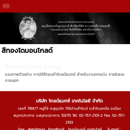
สีทองไดมอนโกลด์
สีทองคำ/(Gold Series)
รวมภาพตัวอย่าง การใช้สีทองคำโกลด์แมกซ์ สำหรับงานตกแต่ง ภายในและ
ภายนอก
บริษัท โกลด์แมกซ์ เทคโนโลยี จำกัด
เลขที่ 1188/7 หมู่ที่3 ถ.สุขุมวิท 113(ด่านสำโรง) ต.สำโรงเหนือ อ.เมือง
สมุทรปราการ จ.สมุทรปราการ 10270
Tel. 02-757-2101-2 Fax. 02-757-
2103
line : @goldmax FaceBook : โกลด์แมกซ์ เทคโนโลยี E-mail :